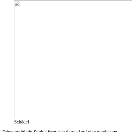
Schädel
Erbenermittlerin Sophie freut sich derweil auf eine geruhsame