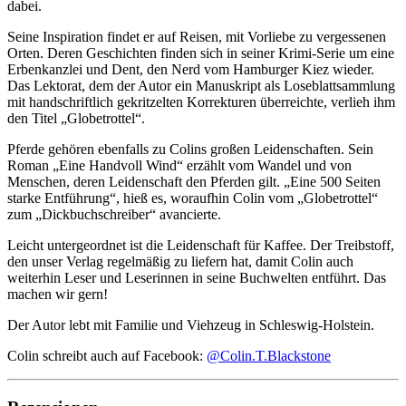
dabei.
Seine Inspiration findet er auf Reisen, mit Vorliebe zu vergessenen
Orten. Deren Geschichten finden sich in seiner Krimi-Serie um eine
Erbenkanzlei und Dent, den Nerd vom Hamburger Kiez wieder.
Das Lektorat, dem der Autor ein Manuskript als Loseblattsammlung
mit handschriftlich gekritzelten Korrekturen überreichte, verlieh ihm
den Titel „Globetrottel“.
Pferde gehören ebenfalls zu Colins großen Leidenschaften. Sein
Roman „Eine Handvoll Wind“ erzählt vom Wandel und von
Menschen, deren Leidenschaft den Pferden gilt. „Eine 500 Seiten
starke Entführung“, hieß es, woraufhin Colin vom „Globetrottel“
zum „Dickbuchschreiber“ avancierte.
Leicht untergeordnet ist die Leidenschaft für Kaffee. Der Treibstoff,
den unser Verlag regelmäßig zu liefern hat, damit Colin auch
weiterhin Leser und Leserinnen in seine Buchwelten entführt. Das
machen wir gern!
Der Autor lebt mit Familie und Viehzeug in Schleswig-Holstein.
Colin schreibt auch auf Facebook:
@Colin.T.Blackstone