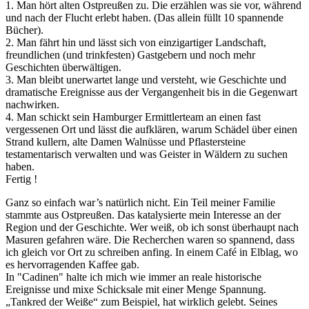
1. Man hört alten Ostpreußen zu. Die erzählen was sie vor, während
und nach der Flucht erlebt haben. (Das allein füllt 10 spannende
Bücher).
2. Man fährt hin und lässt sich von einzigartiger Landschaft,
freundlichen (und trinkfesten) Gastgebern und noch mehr
Geschichten überwältigen.
3. Man bleibt unerwartet lange und versteht, wie Geschichte und
dramatische Ereignisse aus der Vergangenheit bis in die Gegenwart
nachwirken.
4. Man schickt sein Hamburger Ermittlerteam an einen fast
vergessenen Ort und lässt die aufklären, warum Schädel über einen
Strand kullern, alte Damen Walnüsse und Pflastersteine
testamentarisch verwalten und was Geister in Wäldern zu suchen
haben.
Fertig !
Ganz so einfach war’s natürlich nicht. Ein Teil meiner Familie
stammte aus Ostpreußen. Das katalysierte mein Interesse an der
Region und der Geschichte. Wer weiß, ob ich sonst überhaupt nach
Masuren gefahren wäre. Die Recherchen waren so spannend, dass
ich gleich vor Ort zu schreiben anfing. In einem Café in Elblag, wo
es hervorragenden Kaffee gab.
In "Cadinen" halte ich mich wie immer an reale historische
Ereignisse und mixe Schicksale mit einer Menge Spannung.
„Tankred der Weiße“ zum Beispiel, hat wirklich gelebt. Seines